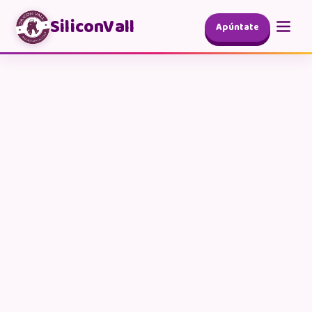
SiliconVall
Apúntate