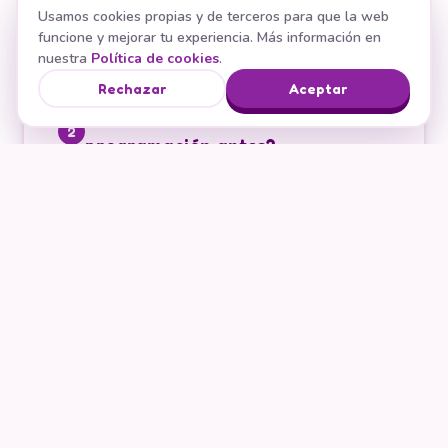
5–7 años
8–11 años
10–14 años
Usamos cookies propias y de terceros para que la web
funcione y mejorar tu experiencia. Más información en
13–15 años
nuestra
Política de cookies
.
Rechazar
Aceptar
¿Ha hecho robótica o
2
programación antes?
Nada, empieza de cero
Un poco
Bastante
¿Qué te gustaría que
(las que
3
quieras)
potencie?
Pensar y resolver problemas
Creatividad
Programar de verdad