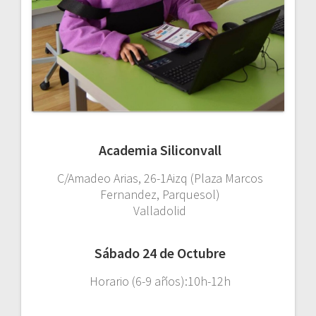
Academia Siliconvall
C/Amadeo Arias, 26-1Aizq (Plaza Marcos
Fernandez, Parquesol)
Valladolid
Sábado 24 de Octubre
Horario (6-9 años):10h-12h