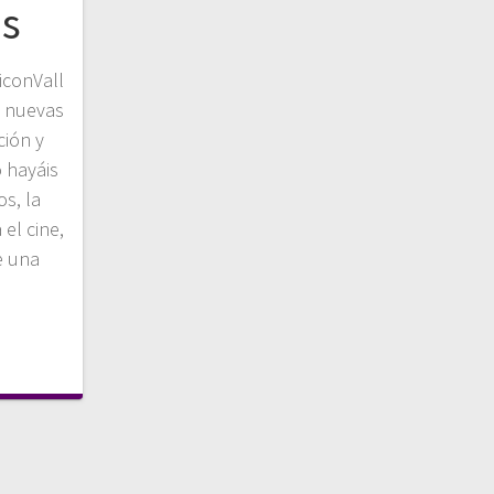
os
liconVall
s nuevas
ción y
 hayáis
s, la
 el cine,
e una