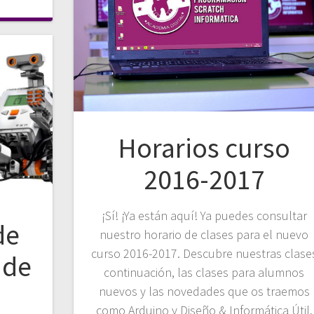
Horarios curso
2016-2017
¡Sí! ¡Ya están aquí! Ya puedes consultar
de
nuestro horario de clases para el nuevo
curso 2016-2017. Descubre nuestras clase
 de
continuación, las clases para alumnos
nuevos y las novedades que os traemos
como Arduino y Diseño & Informática Útil.