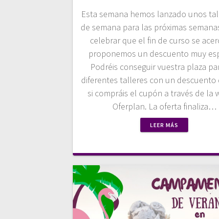
Esta semana hemos lanzado unos tall
de semana para las próximas semanas
celebrar que el fin de curso se acer
proponemos un descuento muy esp
Podréis conseguir vuestra plaza pa
diferentes talleres con un descuento
si compráis el cupón a través de la
Oferplan. La oferta finaliza…
LEER MÁS