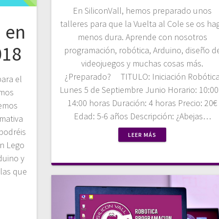
En SiliconVall, hemos preparado unos
talleres para que la Vuelta al Cole se os ha
a en
menos dura. Aprende con nosotros
018
programación, robótica, Arduino, diseño d
videojuegos y muchas cosas más.
¿Preparado? TITULO: Iniciación Robótic
ara el
Lunes 5 de Septiembre Junio Horario: 10:00
imos
14:00 horas Duración: 4 horas Precio: 20€
aemos
Edad: 5-6 años Descripción: ¿Abejas…
rmativa
 podréis
LEER MÁS
on Lego
duino y
 las que