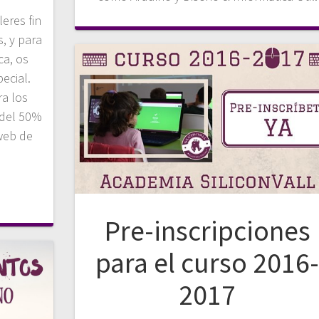
eres fin
, y para
ca, os
ecial.
ra los
 del 50%
 web de
Pre-inscripciones
para el curso 2016
2017