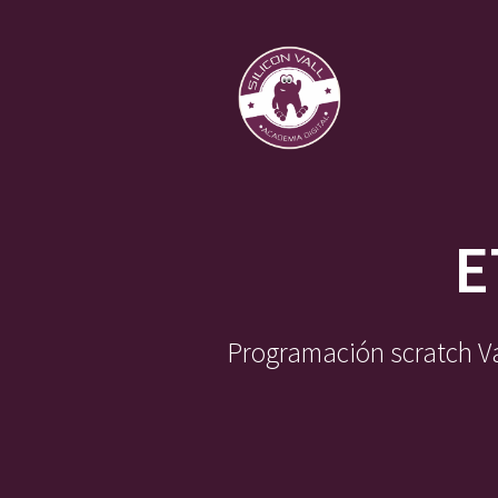
Saltar
al
contenido
E
Programación scratch Val