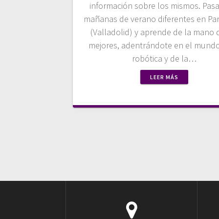
información sobre los mismos. Pas
mañanas de verano diferentes en Pa
(Valladolid) y aprende de la mano 
mejores, adentrándote en el mundo
robótica y de la…
LEER MÁS