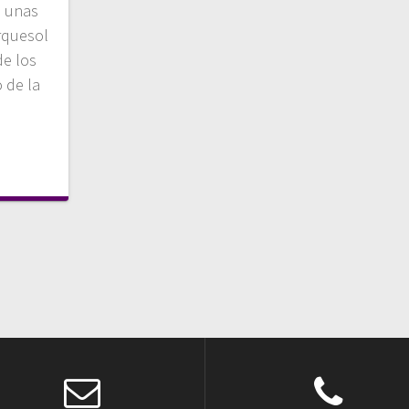
a unas
rquesol
de los
 de la