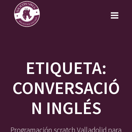
Saltar
al
contenido
ETIQUETA:
CONVERSACIÓ
N INGLÉS
Programación scratch Valladolid para