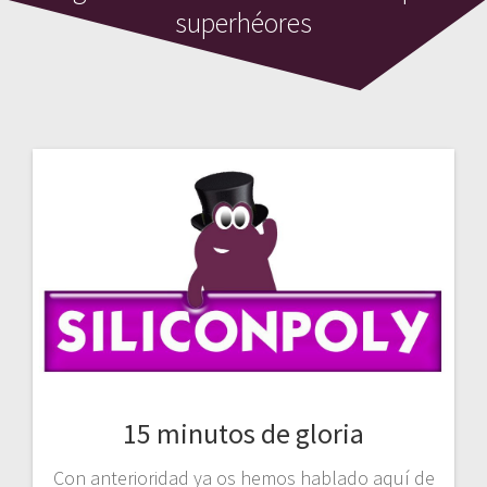
superhéores
15 minutos de gloria
Con anterioridad ya os hemos hablado aquí de