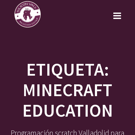
Saltar
al
contenido
ETIQUETA:
MINECRAFT
EDUCATION
Programación scratch Valladolid para