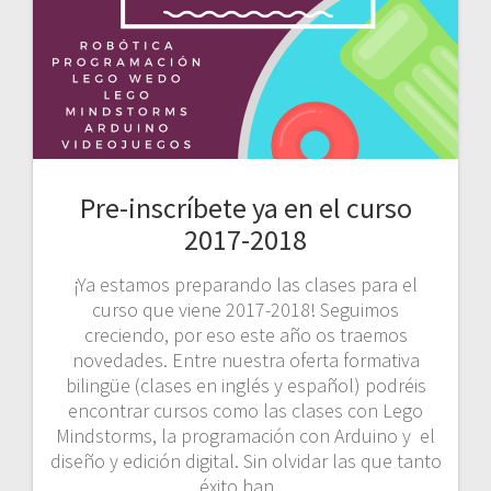
Pre-inscríbete ya en el curso
2017-2018
¡Ya estamos preparando las clases para el
curso que viene 2017-2018! Seguimos
creciendo, por eso este año os traemos
novedades. Entre nuestra oferta formativa
bilingüe (clases en inglés y español) podréis
encontrar cursos como las clases con Lego
Mindstorms, la programación con Arduino y el
diseño y edición digital. Sin olvidar las que tanto
éxito han…