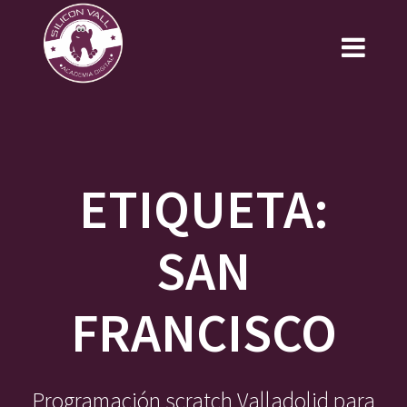
Saltar
al
contenido
ETIQUETA:
SAN
FRANCISCO
Programación scratch Valladolid para