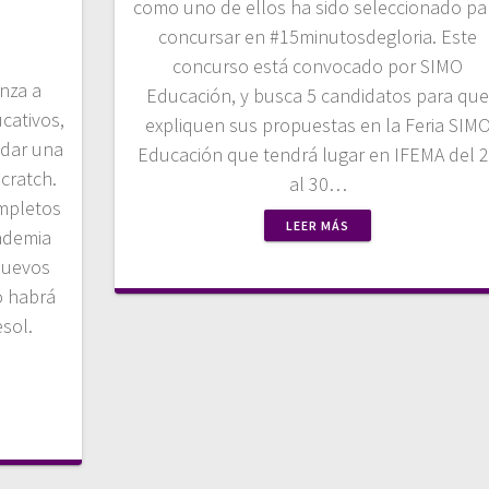
como uno de ellos ha sido seleccionado pa
concursar en #15minutosdegloria. Este
concurso está convocado por SIMO
nza a
Educación, y busca 5 candidatos para qu
cativos,
expliquen sus propuestas en la Feria SIM
 dar una
Educación que tendrá lugar en IFEMA del 
Scratch.
al 30…
mpletos
LEER MÁS
ademia
nuevos
o habrá
sol.