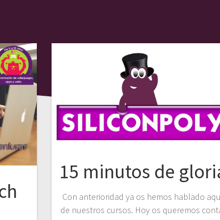
15 minutos de glori
tch
Con anterioridad ya os hemos hablado aqu
de nuestros cursos. Hoy os queremos cont