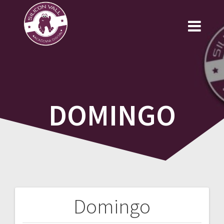
Saltar
al
contenido
DOMINGO
Domingo
Navegación