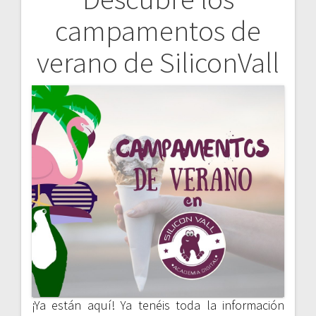
Navegación
campamentos de
de
verano de SiliconVall
entradas
¡Ya están aquí! Ya tenéis toda la información