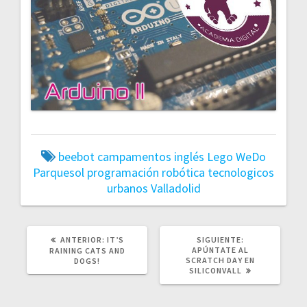
beebot
campamentos
inglés
Lego WeDo
Parquesol
programación
robótica
tecnologicos
urbanos
Valladolid
POST
SIGUIENTE
ANTERIOR:
IT’S
SIGUIENTE:
ANTERIOR:
POST:
APÚNTATE AL
RAINING CATS AND
SCRATCH DAY EN
DOGS!
SILICONVALL