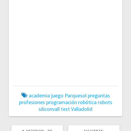
academia
juego
Parquesol
preguntas
profesiones
programación
robótica
robots
siliconvall
test
Valladolid
POST
SIGUIENTE
ANTERIOR:
¿DE
SIGUIENTE: