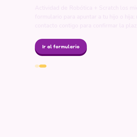
Actividad de Robótica + Scratch los mi
formulario para apuntar a tu hijo o hij
contacto contigo para confirmar la plaz
Ir al formulario