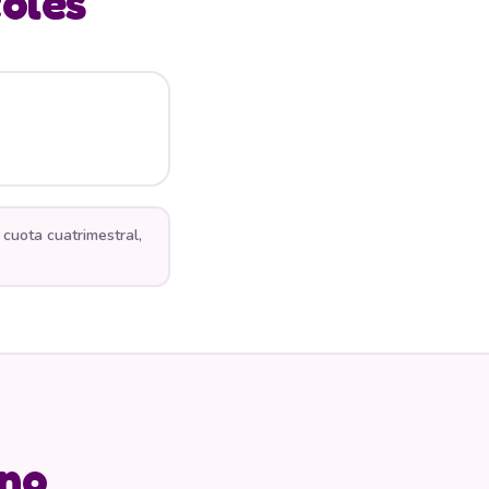
coles
cuota cuatrimestral,
mno