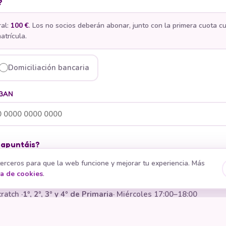
?
ral:
100 €
. Los no socios deberán abonar, junto con la primera cuota c
atrícula.
Domiciliación bancaria
IBAN
 apuntáis?
erceros para que la web funcione y mejorar tu experiencia. Más
ratch ·
5º y 6º de Primaria
· Miércoles 16:00–17:00
ca de cookies
.
ratch ·
1º, 2º, 3º y 4º de Primaria
· Miércoles 17:00–18:00