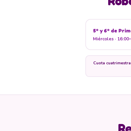
Robó
5º y 6º de Prim
Miércoles · 16:00
Cuota cuatrimestral
Re