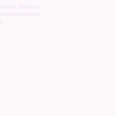
ércoles. Rellena el
a; nos pondremos en
a.