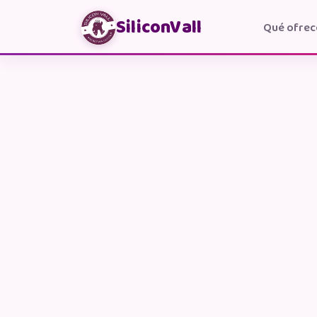
SiliconVall
Qué ofre