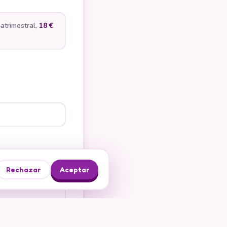
uatrimestral,
18 €
Rechazar
Aceptar