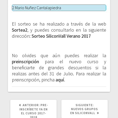
2 Mario Nuñez Cantalapiedra
El sorteo se ha realizado a través de la web
Sortea2
, y puedes consultarlo en la siguiente
dirección:
Sorteo SiliconVall Verano 2017
No olvides que aún puedes realizar la
preinscripción
para el nuevo curso y
beneficiarte de grandes descuentos si la
realizas antes del 31 de Julio. Para realizar la
preinscripción, pincha
aquí
.
POST
SIGUIENTE
ANTERIOR:
PRE-
SIGUIENTE:
ANTERIOR:
POST:
NUEVOS GRUPOS
INSCRÍBETE YA EN
EN SILICONVALL
EL CURSO 2017-
2018