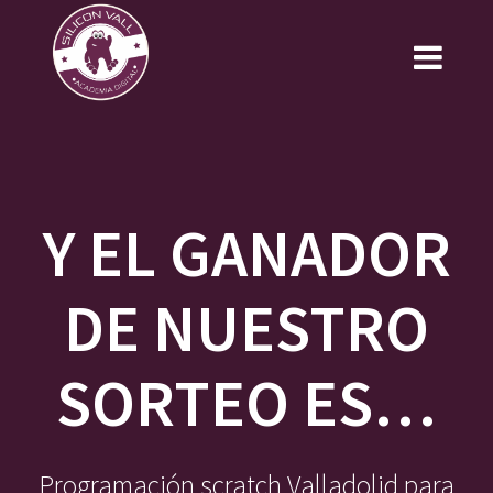
Saltar
al
contenido
Y EL GANADOR
DE NUESTRO
SORTEO ES…
Programación scratch Valladolid para