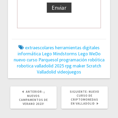
extraescolares
herramientas digitales
informática
Lego Mindstorms
Lego WeDo
nuevo curso
Parquesol
programación
robótica
robotica valladolid 2025
rpg maker
Scratch
Valladolid
videojuegos
POST
SIGUIENTE
ANTERIOR:
¡
SIGUIENTE:
NUEVO
ANTERIOR:
POST:
CURSO DE
NUEVOS
CRIPTOMONEDAS
CAMPAMENTOS DE
EN VALLADOLID
VERANO 2023!