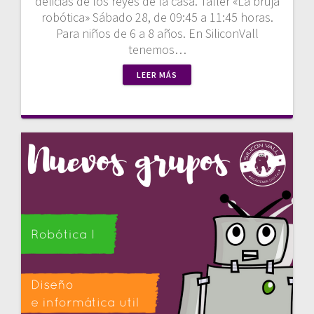
delicias de los reyes de la casa. Taller «La bruja
robótica» Sábado 28, de 09:45 a 11:45 horas.
Para niños de 6 a 8 años. En SiliconVall
tenemos…
LEER MÁS