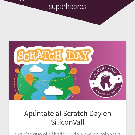
superhéores
Apúntate al Scratch Day en
SiliconVall
¿Sabías que el sábado 14 de Mayo se celebra a