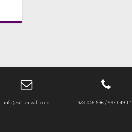
info@siliconvall.com
983 046 696 / 983 049 17