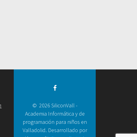
© 2026 SiliconVall -
1
Academia Informática y de
programación para niños en
Valladolid. Desarrollado por