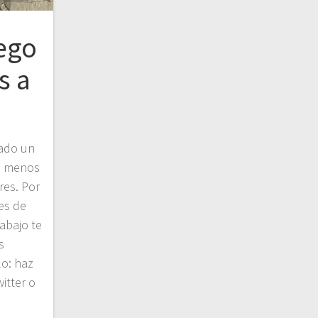
Lego
s a
zado un
a menos
res. Por
es de
abajo te
s
lo: haz
itter o