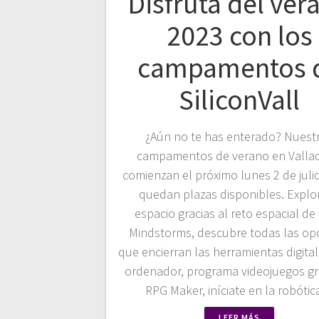
Disfruta del ver
2023 con los
campamentos 
SiliconVall
¿Aún no te has enterado? Nuest
campamentos de verano en Vallad
comienzan el próximo lunes 2 de julio
quedan plazas disponibles. Explor
espacio gracias al reto espacial de
Mindstorms, descubre todas las op
que encierran las herramientas digital
ordenador, programa videojuegos gr
RPG Maker, iníciate en la robóti
LEER MÁS