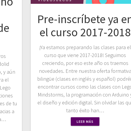
ano
Pre-inscríbete ya e
de
el curso 2017-2018
¡Ya estamos preparando las clases para e
curso que viene 2017-2018! Seguimos
ros
creciendo, por eso este año os traemos
olid
novedades. Entre nuestra oferta formativ
, y aún
bilingüe (clases en inglés y español) podré
a el
encontrar cursos como las clases con Leg
 Lego
Mindstorms, la programación con Arduino 
ciones
el diseño y edición digital. Sin olvidar las q
es de tu
tanto éxito han…
acias a
ca…
LEER MÁS