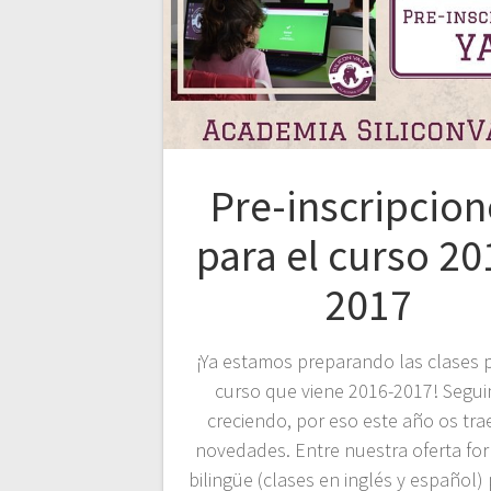
Pre-inscripcion
para el curso 20
2017
¡Ya estamos preparando las clases p
curso que viene 2016-2017! Segu
creciendo, por eso este año os tr
novedades. Entre nuestra oferta fo
bilingüe (clases en inglés y español)