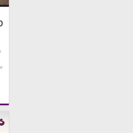
p
o
de