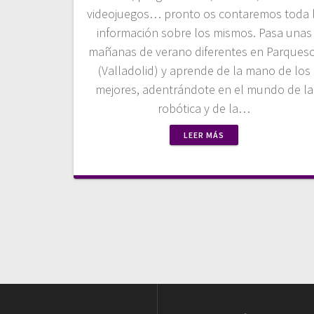
videojuegos… pronto os contaremos toda 
información sobre los mismos. Pasa unas
mañanas de verano diferentes en Parques
(Valladolid) y aprende de la mano de los
mejores, adentrándote en el mundo de la
robótica y de la…
LEER MÁS