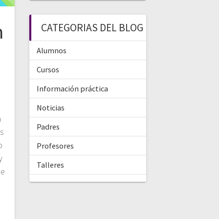
n
CATEGORIAS DEL BLOG
Alumnos
Cursos
l
Información práctica
Noticias
a
Padres
is
o
Profesores
y
Talleres
ue