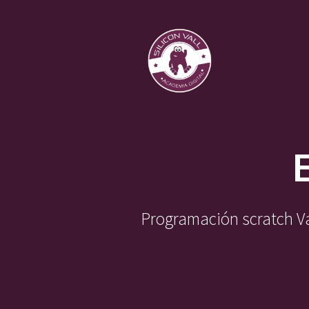
Saltar
al
contenido
Programación scratch Val