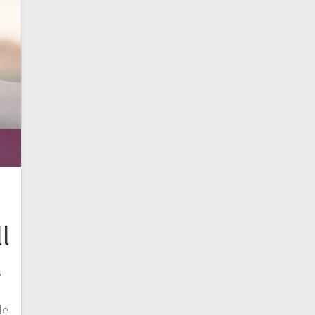
l
s
de