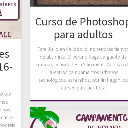
Curso de Photosho
para adultos
Este Julio en Valladolid, no tendrás tiemp
es
de aburrirte. El verano llega cargadito de
16-
cursos y actividades a SiliconVall. Además 
nuestros campamentos urbanos
tecnológicos para niños, por fin llegan los
cursos para adultos.
ara el
imos
aemos
rmativa
 podréis