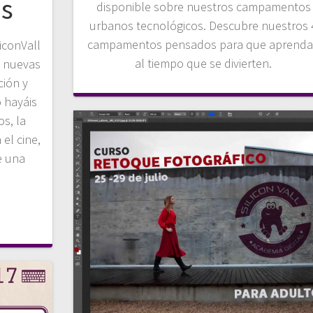
os
disponible sobre nuestros campamentos
urbanos tecnológicos. Descubre nuestros 
campamentos pensados para que aprend
liconVall
al tiempo que se divierten.
s nuevas
ción y
 hayáis
s, la
 el cine,
e una