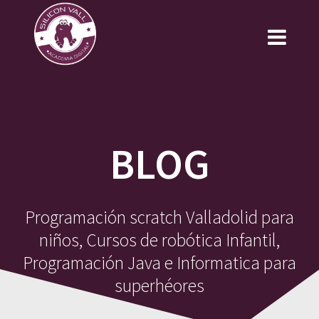
Saltar
al
contenido
BLOG
Programación scratch Valladolid para
niños, Cursos de robótica Infantil,
Programación Java e Informatica para
superhéores